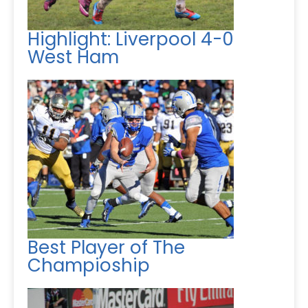
Highlight: Liverpool 4-0
West Ham
Best Player of The
Champioship