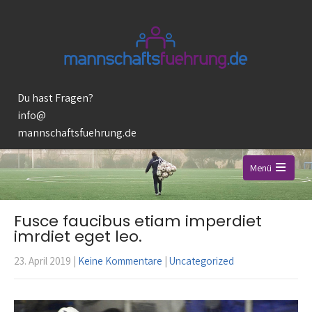
Du hast Fragen?
info@
mannschaftsfuehrung.de
Menü
Open
the
Fusce faucibus etiam imperdiet
main
imrdiet eget leo.
menu
23. April 2019
|
Keine Kommentare
|
Uncategorized