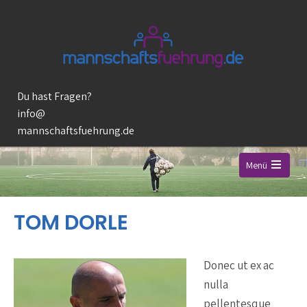
Du hast Fragen?
info@
mannschaftsfuehrung.de
Menü
Open
the
TOM DORLE
main
menu
Donec ut ex ac
nulla
pellentesque